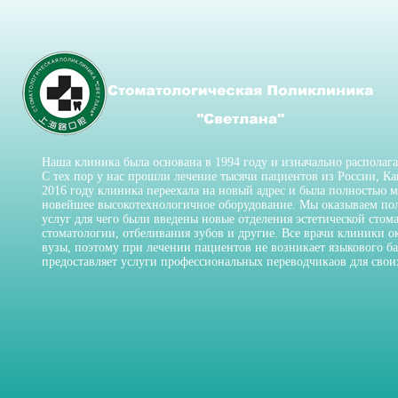
Наша клиника была основана в 1994 году и изначально располага
С тех пор у нас прошли лечение тысячи пациентов из России, К
2016 году клиника переехала на новый адрес и была полностью 
новейшее высокотехнологичное оборудование. Мы оказываем по
услуг для чего были введены новые отделения эстетической стом
стоматологии, отбеливания зубов и другие. Все врачи клиники 
вузы, поэтому при лечении пациентов не возникает языкового ба
предоставляет услуги профессиональных переводчикаов для свои