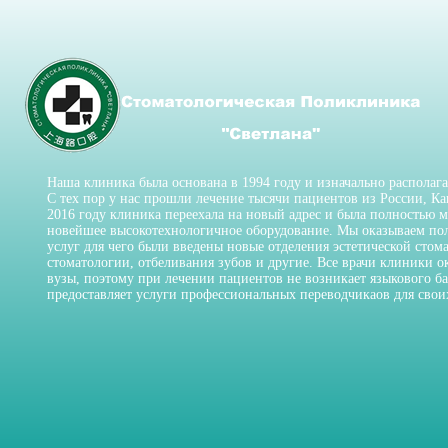
Наша клиника была основана в 1994 году и изначально располага
С тех пор у нас прошли лечение тысячи пациентов из России, К
2016 году клиника переехала на новый адрес и была полностью 
новейшее высокотехнологичное оборудование. Мы оказываем по
услуг для чего были введены новые отделения эстетической стом
стоматологии, отбеливания зубов и другие. Все врачи клиники 
вузы, поэтому при лечении пациентов не возникает языкового ба
предоставляет услуги профессиональных переводчикаов для свои