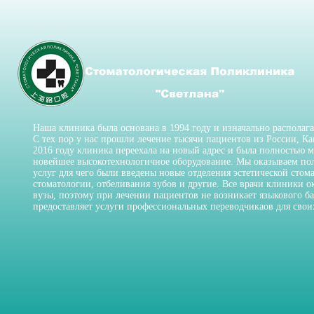
Наша клиника была основана в 1994 году и изначально располага
С тех пор у нас прошли лечение тысячи пациентов из России, К
2016 году клиника переехала на новый адрес и была полностью 
новейшее высокотехнологичное оборудование. Мы оказываем по
услуг для чего были введены новые отделения эстетической стом
стоматологии, отбеливания зубов и другие. Все врачи клиники 
вузы, поэтому при лечении пациентов не возникает языкового ба
предоставляет услуги профессиональных переводчикаов для свои